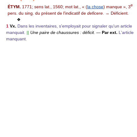
e
ÉTYM.
1771; sens lat., 1560; mot lat., « (
la chose
) manque », 3
pers. du sing. du présent de l'indicatif de
deficere.
→ Déficient.
❖
1
Vx.
Dans les inventaires, s'employait pour signaler qu'un article
manquait.
||
Une paire de chaussures : déficit.
—
Par ext.
L'article
manquant.