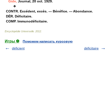
Gide,
Journal, 20 oct. 1929.
❖
CONTR.
Excédent, excès. — Bénéfice. — Abondance.
DÉR.
Déficitaire.
COMP.
Immunodéficitaire.
Encyclopédie Universelle
.
2012
.
Игры ⚽
Поможем написать курсовую
déficient
déficitaire