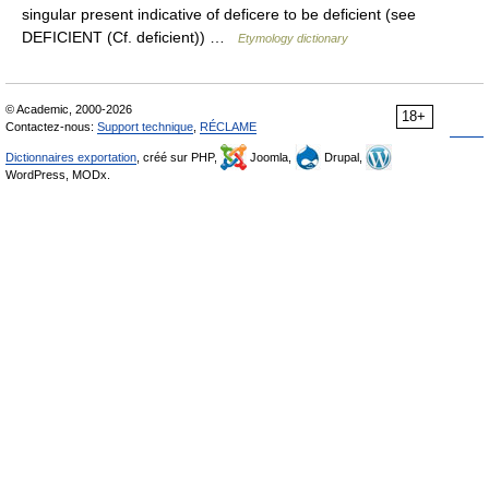
singular present indicative of deficere to be deficient (see
DEFICIENT (Cf. deficient)) …
Etymology dictionary
© Academic, 2000-2026
18+
Contactez-nous:
Support technique
,
RÉCLAME
Dictionnaires exportation
, créé sur PHP,
Joomla,
Drupal,
WordPress, MODx.