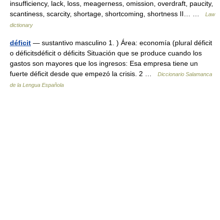
insufficiency, lack, loss, meagerness, omission, overdraft, paucity,
scantiness, scarcity, shortage, shortcoming, shortness II… …
Law
dictionary
déficit
— sustantivo masculino 1. ) Área: economía (plural déficit
o déficitsdéficit o déficits Situación que se produce cuando los
gastos son mayores que los ingresos: Esa empresa tiene un
fuerte déficit desde que empezó la crisis. 2 …
Diccionario Salamanca
de la Lengua Española