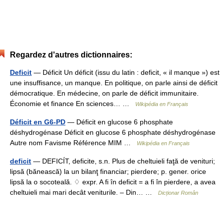
Regardez d'autres dictionnaires:
Deficit
— Déficit Un déficit (issu du latin : deficit, « il manque ») est
une insuffisance, un manque. En politique, on parle ainsi de déficit
démocratique. En médecine, on parle de déficit immunitaire.
Économie et finance En sciences… …
Wikipédia en Français
Déficit en G6-PD
— Déficit en glucose 6 phosphate
déshydrogénase Déficit en glucose 6 phosphate déshydrogénase
Autre nom Favisme Référence MIM …
Wikipédia en Français
deficit
— DEFICÍT, deficite, s.n. Plus de cheltuieli faţă de venituri;
lipsă (bănească) la un bilanţ financiar; pierdere; p. gener. orice
lipsă la o socoteală. ♢ expr. A fi în deficit = a fi în pierdere, a avea
cheltuieli mai mari decât veniturile. – Din… …
Dicționar Român