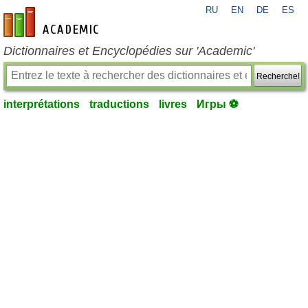
RU
EN
DE
ES
fr-academic.com
Dictionnaires et Encyclopédies sur 'Academic'
Recherche!
interprétations
traductions
livres
Игры ⚽