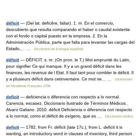
déficit
— (Del lat. deficĕre, faltar). 1. m. En el comercio,
descubierto que resulta comparando el haber o caudal existente
con el fondo o capital puesto en la empresa. 2. En la
Administración Pública, parte que falta para levantar las cargas del
Estado,… …
Diccionario de la lengua española
déficit
— DÉFICIT. s. m. (On pron. le T.) Mot emprunté du Latin,
pour signifier Ce qui manque. Il y a un grand déficit dans les
finances, les revenus de l Etat. Il faut tant pour combler le déficit. Il
y a plusieurs déficit dans cetinventaire. Ce mot ne… …
Dictionnaire
de l'Académie Française 1798
deficit
— deficiencia o diferencia con respecto a lo normal.
Carencia, escasez. Diccionario ilustrado de Términos Médicos..
Alvaro Galiano. 2010. déficit Deficiencia o diferencia con respecto
a lo normal, como el déficit de oxígeno, que es …
Diccionario médico
deficit
— 1782, from Fr. déficit (late 17c.), from L. deficit it is
wanting, an introductory word in clauses of inventory, third person