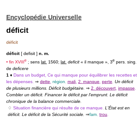
Encyclopédie Universelle
déficit
déficit
déficit
[ defisit ]
n. m.
e
e
• fin
XVIII
; sens
lat.
1560;
lat.
deficit
« il manque », 3
pers. sing.
de
deficere
1
♦
Dans un budget, Ce qui manque pour équilibrer les recettes et
les dépenses.
⇒
dette
,
région.
mali
,
2. manque
,
perte
.
Un déficit
de plusieurs millions. Déficit budgétaire.
⇒
2. découvert
,
impasse
.
Combler un déficit. Financer le déficit par l'emprunt. Le déficit
chronique de la balance commerciale.
♢
Situation financière qui résulte de ce manque.
L'État est en
déficit. Le déficit de la Sécurité sociale.
⇒
fam.
trou
.