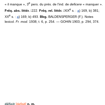
e
« il manque », 3
pers. du prés. de l'ind. de
deficere
« manquer ».
e
Fréq. abs. littér. :
222.
Fréq. rel. littér. :
XIX
s. :
a
) 169, b) 381;
e
XX
s. :
a
) 169, b) 493.
Bbg.
BALDENSPERGER (F.). Notes
lexicol.
Fr. mod.
1938, t. 6, p. 254. — GOHIN 1903, p. 294, 374.
déficit
[defisit]
n. m.