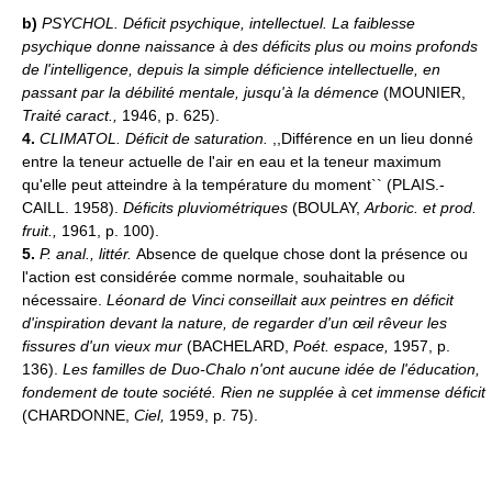
b)
PSYCHOL.
Déficit psychique, intellectuel.
La faiblesse
psychique donne naissance à des déficits plus ou moins profonds
de l'intelligence, depuis la simple déficience intellectuelle, en
passant par la débilité mentale, jusqu'à la démence
(MOUNIER,
Traité caract.,
1946, p. 625).
4.
CLIMATOL.
Déficit de saturation.
,,Différence en un lieu donné
entre la teneur actuelle de l'air en eau et la teneur maximum
qu'elle peut atteindre à la température du moment`` (PLAIS.-
CAILL. 1958).
Déficits pluviométriques
(BOULAY,
Arboric. et prod.
fruit.,
1961, p. 100).
5.
P. anal., littér.
Absence de quelque chose dont la présence ou
l'action est considérée comme normale, souhaitable ou
nécessaire.
Léonard de Vinci conseillait aux peintres en déficit
d'inspiration devant la nature, de regarder d'un œil rêveur les
fissures d'un vieux mur
(BACHELARD,
Poét. espace,
1957, p.
136).
Les familles de Duo-Chalo n'ont aucune idée de l'éducation,
fondement de toute société. Rien ne supplée à cet immense déficit
(CHARDONNE,
Ciel,
1959, p. 75).