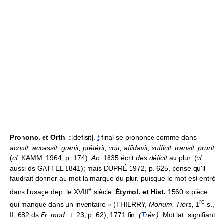
Prononc. et Orth. :
[defisit].
t
final se prononce comme dans
aconit, accessit, granit, prétérit, coït, affidavit, sufficit, transit, prurit
(
cf.
KAMM. 1964, p. 174).
Ac.
1835 écrit
des déficit
au plur. (
cf.
aussi ds GATTEL 1841); mais DUPRÉ 1972, p. 625, pense qu'il
faudrait donner au mot la marque du plur. puisque le mot est entré
e
dans l'usage dep. le XVIII
siècle.
Étymol. et Hist.
1560 « pièce
re
qui manque dans un inventaire » (THIERRY,
Monum. Tiers,
1
s.,
II, 682 ds
Fr. mod.,
t. 23, p. 62); 1771 fin.
(
Tr
év.).
Mot lat. signifiant