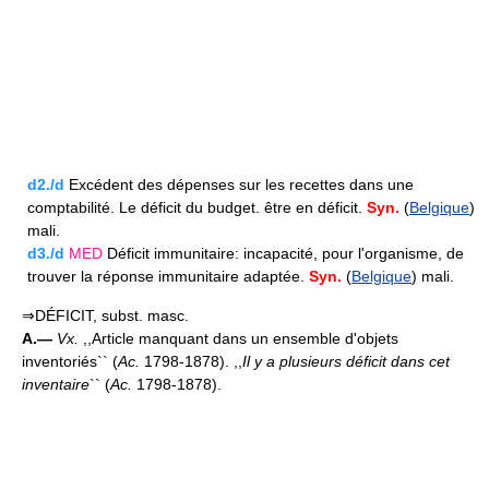
d2./d
Excédent des dépenses sur les recettes dans une
comptabilité. Le déficit du budget. être en déficit.
Syn.
(
Belgique
)
mali.
d3./d
MED
Déficit immunitaire: incapacité, pour l'organisme, de
trouver la réponse immunitaire adaptée.
Syn.
(
Belgique
) mali.
⇒DÉFICIT, subst. masc.
A.—
Vx.
,,Article manquant dans un ensemble d'objets
inventoriés`` (
Ac.
1798-1878). ,,
Il y a plusieurs déficit dans cet
inventaire
`` (
Ac.
1798-1878).