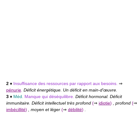
2
♦
Insuffisance des ressources par rapport aux besoins.
⇒
pénurie
.
Déficit énergétique. Un déficit en main-d'œuvre.
3
♦
Méd.
Manque qui déséquilibre.
Déficit hormonal. Déficit
immunitaire. Déficit intellectuel très profond
(
⇒
idiotie
)
, profond
(
⇒
imbécillité
)
, moyen et léger
(
⇒
débilité
)
.